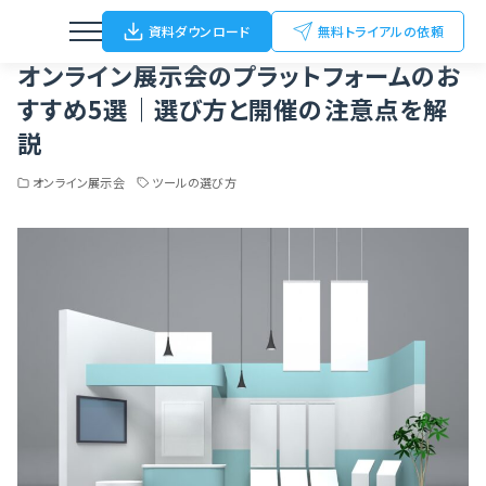
Home
ブログ
オンライン展示会
オンライン展示会のプラットフォームのおすすめ5選｜選び方と開催の注意点を解説
資料ダウンロード
無料トライアルの依頼
オンライン展示会のプラットフォームのお
すすめ5選｜選び方と開催の注意点を解
説
ウェビナー
オンライン展示会
ツールの選び方
動画配信
オンライン/ハイブリットイベント
オフラインイベント
展示会（名刺Scan）
FC加盟店開拓