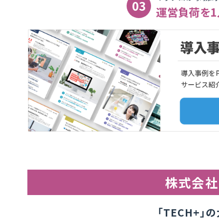
運営負荷を
株式会社
「TECH+」