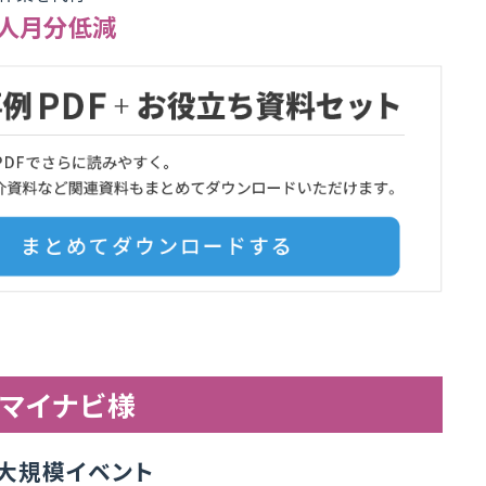
1人月分低減
マイナビ様
の大規模イベント