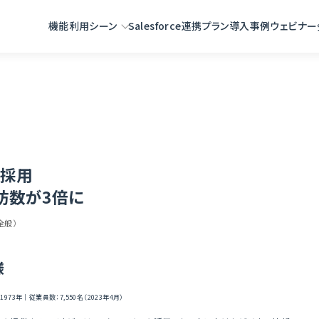
ネクプロを採用集客5,000名、参加者数 2倍、ブース来訪数が3倍に
機能
利用シーン
Salesforce連携
プラン
導入事例
ウェビナー
を採用
来訪数が3倍に
全般）
様
3年｜従業員数：7,550名（2023年4月）