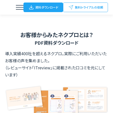
資料ダウンロード
無料トライアルの依頼
お客様からみたネクプロとは？
ウェビナー
PDF資料ダウンロード
動画配信
導入実績400社を超えるネクプロ。実際にご利用いただいた
オンライン/ハイブリットイベント
お客様の声を集めました。
（レビューサイト「ITreview」に掲載された口コミを元にして
オフラインイベント
います）
展示会（名刺Scan）
FC加盟店開拓