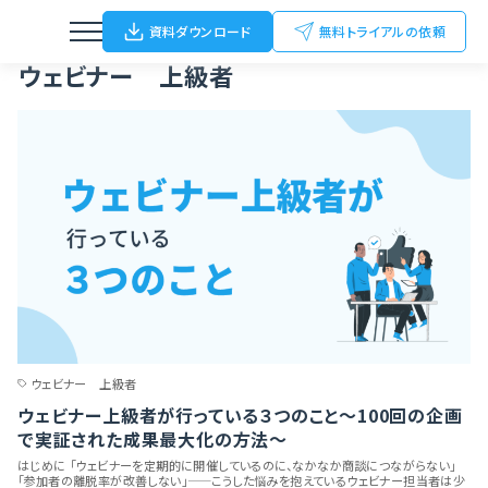
Home
ブログ
ウェビナー 上級者
資料ダウンロード
無料トライアルの依頼
ウェビナー 上級者
ウェビナー
動画配信
オンライン/ハイブリットイベント
オフラインイベント
展示会（名刺Scan）
ウェビナー 上級者
ウェビナー上級者が行っている３つのこと〜100回の企画
FC加盟店開拓
で実証された成果最大化の方法〜
はじめに 「ウェビナーを定期的に開催しているのに、なかなか商談につながらない」
「参加者の離脱率が改善しない」——こうした悩みを抱えているウェビナー担当者は少