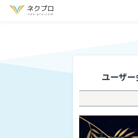
機能
Function
特徴
Feature
ユーザー会「
導入事例
Case Study
パートナー
Partner
ブログ