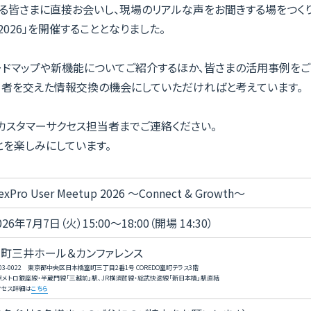
る皆さまに直接お会いし、現場のリアルな声をお聞きする場をつくり
tup 2026」を開催することとなりました。
ドマップや新機能についてご紹介するほか、皆さまの活用事例をご
当者を交えた情報交換の機会にしていただければと考えています。
カスタマーサクセス担当者までご連絡ください。
とを楽しみにしています。
exPro User Meetup 2026 ～Connect & Growth～
026年7月7日（火）15:00〜18:00（開場 14:30）
町三井ホール＆カンファレンス
03-0022 東京都中央区日本橋室町三丁目2番1号 COREDO室町テラス3階
京メトロ銀座線・半蔵門線「三越前」駅、JR横須賀線・総武快速線「新日本橋」駅直結
クセス詳細は
こちら