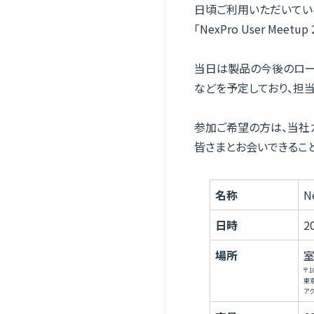
日頃ご利用いただいてい
「NexPro User Mee
資料請求
当日は製品の今後のロー
無料デモ
などを予定しており、担
動作環境・セキュリティ
参加ご希望の方は、当社
Security
皆さまとお会いできるこ
ライブ視聴 推奨動作環境
名称
N
TLS1.0およびTLS1.1の無効化のお知らせ
日時
2
情報セキュリティ
場所
室
〒1
東
規約
ア
Agreement