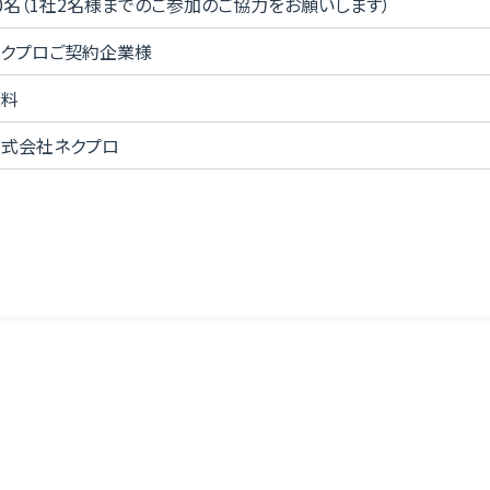
0名（1社2名様までのご参加のご協力をお願いします）
クプロご契約企業様
無料
式会社ネクプロ
ウェビナーマーケティングプラットフォーム
株式会社ネクプロ
〒104-0061
東京都中央区銀座7丁目14−16
太陽銀座ビル4F
TEL.050-1780-0427