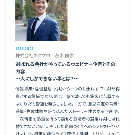
SESSION 05
株式会社ネクプロ 茂木 優弥
選ばれる会社がやっているウェビナー企画とその
内容
〜人にしかできない事とは？〜
情報収集・論理整理・成功パターンの抽出はすでにAIが得
意とする領域であり、同じ土俵で戦っても集客は苦戦する
ばかりだと警鐘を鳴らしました。一方で、意思決定の背景・
感情・失敗体験を盛り込んだストーリー性のある企画や、
一次情報を熱量を持って話せる登壇者の選定はAIには代
替できないと話し、そうした企画づくりへのシフトを呼びか
けました。録画の疑似ライブ配信を活用してリソースを抑