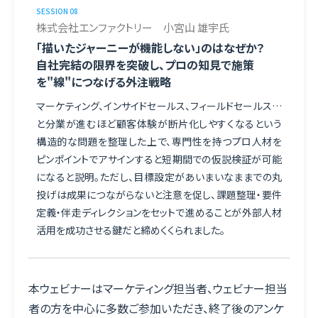
SESSION 08
株式会社エンファクトリー 小宮山 雄宇氏
「描いたジャーニーが機能しない」のはなぜか？
自社完結の限界を突破し、プロの知見で施策
を"線"につなげる外注戦略
マーケティング、インサイドセールス、フィールドセールス…
と分業が進むほど顧客体験が断片化しやすくなるという
構造的な問題を整理した上で、専門性を持つプロ人材を
ピンポイントでアサインすると短期間での仮説検証が可能
になると説明。ただし、目標設定があいまいなままでの丸
投げは成果につながらないと注意を促し、課題整理・要件
定義・伴走ディレクションをセットで進めることが外部人材
活用を成功させる鍵だと締めくくられました。
本ウェビナーはマーケティング担当者、ウェビナー担当
者の方を中心に多数ご参加いただき、終了後のアンケ