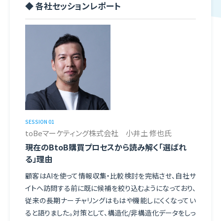
◆ 各社セッションレポート
資料請求
無料デモ
動作環境・セキュリティ
Security
ライブ視聴 推奨動作環境
SESSION 01
toBeマーケティング株式会社 小井土 修也氏
現在のBtoB購買プロセスから読み解く「選ばれ
TLS1.0およびTLS1.1の無効化のお知らせ
る」理由
情報セキュリティ
顧客はAIを使って情報収集・比較検討を完結させ、自社サ
イトへ訪問する前に既に候補を絞り込むようになっており、
従来の長期ナーチャリングはもはや機能しにくくなってい
規約
ると語りました。対策として、構造化/非構造化データをしっ
Agreement