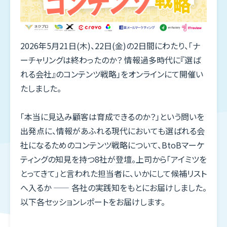
Blog
ウェビナー
2026年5月21日(木)、22日(金)の2日間にわたり、「ナ
Webinar
ーチャリングは終わったのか？ 情報過多時代に『選ば
新着情報
れる会社』のコンテンツ戦略」をオンラインにて開催い
News
たしました。
メディア
「本当に見込み顧客は育成できるのか？」という問いを
Media
出発点に、情報があふれる現代においても選ばれる会
社になるためのコンテンツ戦略について、BtoBマーケ
企業情報
ティングの知見を持つ8社が登壇。上司から「アイミツを
Company
とってきて」と言われた担当者に、いかにして候補リスト
へ入るか —— 各社の実践知をもとにお届けしました。
お問合せ
以下各セッションレポートをお届けします。
Contact
お問合せ