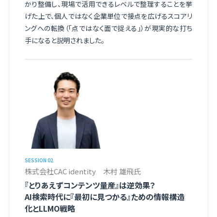
かり整備し、現場で活用できるレベルで整理することを挙
げた上で、個人ではなく企業単位で接点を広げるスコアリ
利用規約
ングへの転換（「点ではなく面で捉える」）が現実的な打ち
手になると説明されました。
特定商取引法に基づく表示
個人情報保護方針
個人情報取扱規程
ウェビナーマーケティングプラットフォーム
SESSION 02
株式会社CAC identity 木村 雄飛氏
株式会社ネクプロ
『とりあえずコンテンツ量産』は逆効果？
〒104-0061
AI検索時代に『最初に見つかる』ための情報構造
東京都中央区銀座7丁目14−16
太陽銀座ビル4F
化とLLMO戦略
TEL.050-1780-0427