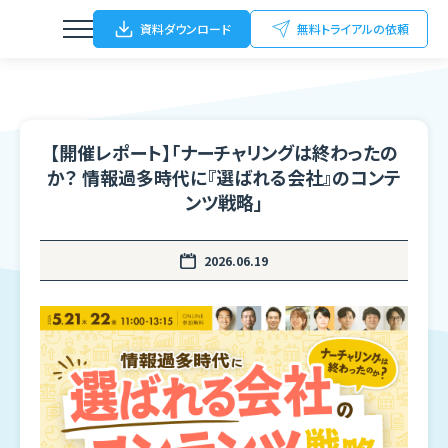
資料ダウンロード
無料トライアルの依頼
機能
【開催レポート】「ナーチャリングは終わったの
ウェビナー
Function
か？ 情報過多時代に『選ばれる会社』のコンテ
動画配信
ンツ戦略」
特徴
Feature
オンライン/ハイブリットイベント
2026.06.19
導入事例
オフラインイベント
Case Study
展示会（名刺Scan）
パートナー
FC加盟店開拓
Partner
ブログ