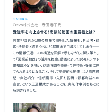
SESSION 04
Crevo株式会社 寺田 春子氏
受注率を向上させる！商談前動画の重要性とは？
営業担当者が100の熱量で説明した情報も、担当者・顧
客・決裁者と渡るうちに30程度まで目減りしてしまう——
この情報伝達ロスの構造を図解で示しながら、解決策とし
て「営業前動画」の活用を提案。動画によって説明ムラや予
備知識不足を補い、商談時間を傾聴・与件整理・提案に充
てられるようになること、そして効果的な動画には「課題提
起→自社紹介→信頼獲得→先回り説明→顧客利益への
宣言」という王道構成があることを、実制作事例をもとに
解説されました。