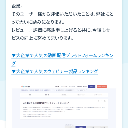
Blog
企業。
そのユーザー様から評価いただいたことは、弊社にと
ウェビナー
って大いに励みになります。
Webinar
レビュー／評価に感謝申し上げると共に、今後もサー
ビスの向上に努めてまいります。
新着情報
News
▼大企業で人気の動画配信プラットフォームランキン
メディア
グ
Media
▼大企業で人気のウェビナー製品ランキング
企業情報
Company
お問合せ
Contact
お問合せ