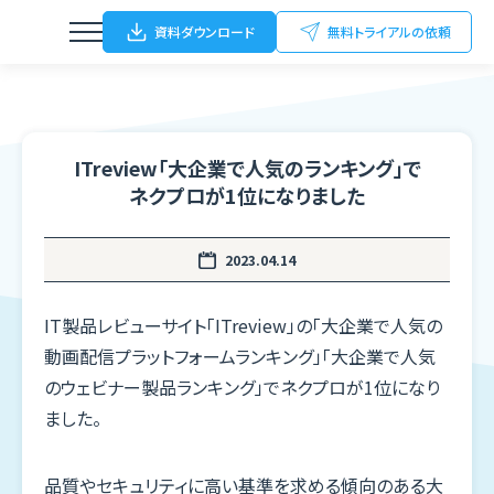
資料ダウンロード
無料トライアルの依頼
機能
ITreview「大企業で人気のランキング」で
ウェビナー
Function
ネクプロが1位になりました
動画配信
特徴
Feature
オンライン/ハイブリットイベント
2023.04.14
導入事例
オフラインイベント
IT製品レビューサイト「ITreview」の「大企業で人気の
Case Study
動画配信プラットフォームランキング」「大企業で人気
展示会（名刺Scan）
のウェビナー製品ランキング」でネクプロが1位になり
パートナー
FC加盟店開拓
ました。
Partner
ブログ
品質やセキュリティに高い基準を求める傾向のある大