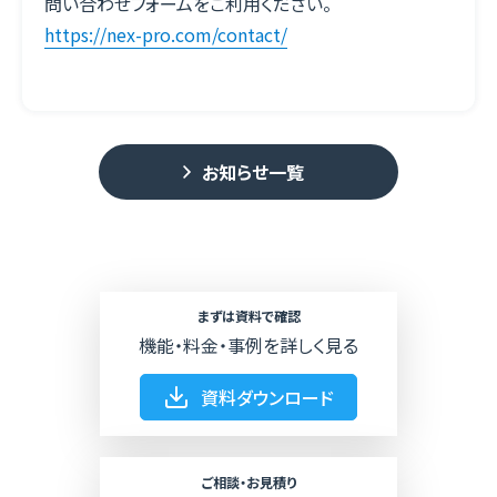
問い合わせフォームをご利用ください。
https://nex-pro.com/contact/
利用規約
特定商取引法に基づく表示
個人情報保護方針
お知らせ一覧
個人情報取扱規程
ウェビナーマーケティングプラットフォーム
まずは資料で確認
機能・料金・事例を詳しく見る
資料ダウンロード
株式会社ネクプロ
〒104-0061
東京都中央区銀座7丁目14−16
太陽銀座ビル4F
ご相談・お見積り
TEL.050-1780-0427