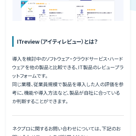
資料請求
無料デモ
ITreview（アイティレビュー）とは？
動作環境・セキュリティ
導入を検討中のソフトウェア・クラウドサービス・ハード
Security
ウェアを他の製品と比較できる、IT製品のレビュープラ
ライブ視聴 推奨動作環境
ットフォームです。
同じ業種、従業員規模で製品を導入した人の評価を参
TLS1.0およびTLS1.1の無効化のお知らせ
考に、機能や導入方法など、製品が自社に合っている
か判断することができます。
情報セキュリティ
規約
ネクプロに関するお問い合わせについては、下記のお
Agreement