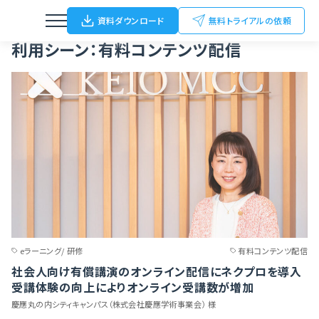
Home
導入事例
有料コンテンツ配信
資料ダウンロード
無料トライアルの依頼
利用シーン：有料コンテンツ配信
ウェビナー
動画配信
オンライン/ハイブリットイベント
オフラインイベント
展示会（名刺Scan）
eラーニング/ 研修
有料コンテンツ配信
社会人向け有償講演のオンライン配信にネクプロを導入
FC加盟店開拓
受講体験の向上によりオンライン受講数が増加
慶應丸の内シティキャンパス（株式会社慶應学術事業会） 様