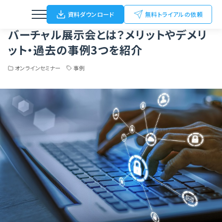
Home
ブログ
オンラインセミナー
バーチャル展示会とは？メリットやデメリット・過去の事例3つを紹介
資料ダウンロード
無料トライアルの依頼
バーチャル展示会とは？メリットやデメリ
ット・過去の事例3つを紹介
オンラインセミナー
事例
ウェビナー
動画配信
オンライン/ハイブリットイベント
オフラインイベント
展示会（名刺Scan）
FC加盟店開拓