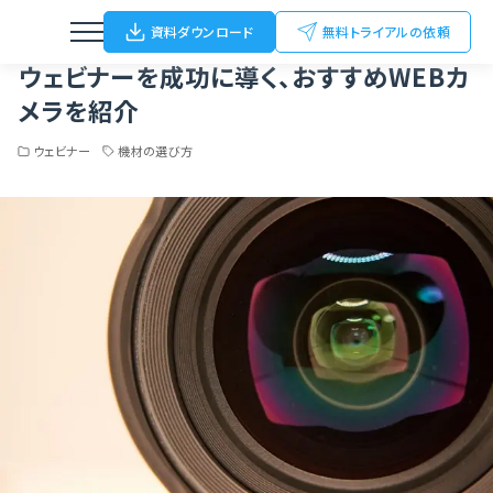
Home
ブログ
ウェビナー
ウェビナーを成功に導く、おすすめWEBカメラを紹介
資料ダウンロード
無料トライアルの依頼
ウェビナーを成功に導く、おすすめWEBカ
メラを紹介
ウェビナー
機材の選び方
ウェビナー
動画配信
オンライン/ハイブリットイベント
オフラインイベント
展示会（名刺Scan）
FC加盟店開拓