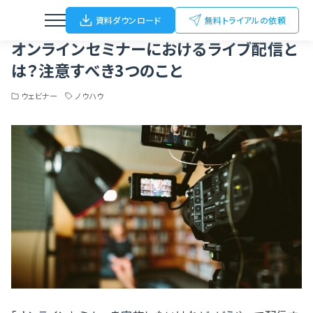
Home
ブログ
ウェビナー
オンラインセミナーにおけるライブ配信とは？注意すべき3つのこと
資料ダウンロード
無料トライアルの依頼
オンラインセミナーにおけるライブ配信と
は？注意すべき3つのこと
ウェビナー
ノウハウ
ウェビナー
動画配信
オンライン/ハイブリットイベント
オフラインイベント
展示会（名刺Scan）
FC加盟店開拓