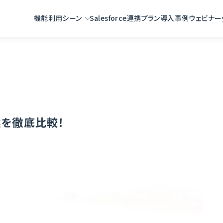
ル7選を徹底比較！
機能
利用シーン
Salesforce連携
プラン
導入事例
ウェビナー
選を徹底比較！