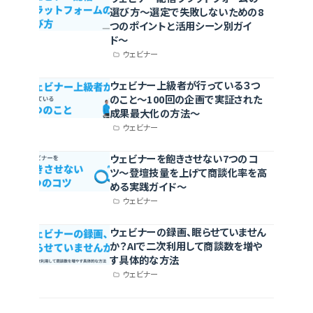
選び方〜選定で失敗しないための8
つのポイントと活用シーン別ガイ
ド〜
ウェビナー
ウェビナー上級者が行っている３つ
のこと〜100回の企画で実証された
成果最大化の方法〜
ウェビナー
ウェビナーを飽きさせない7つのコ
ツ〜登壇技量を上げて商談化率を高
める実践ガイド〜
ウェビナー
ウェビナーの録画、眠らせていません
か？AIで二次利用して商談数を増や
す具体的な方法
ウェビナー