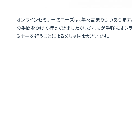
オンラインセミナーのニーズは、年々高まりつつあります
の手間をかけて行ってきましたが、だれもが手軽にオンラ
ミナーを行うことによるメリットは大きいです。
「自社でもオンラインでセミナーを開催しよう！」と思って
オンラインセミナーを行うツールはどれがいいの？
なにを基準に選んだらいいのかわからない！
そもそもオンラインセミナーの具体的なメリットは？
本記事ではオンラインセミナーにおけるオススメのアプリ
セミナーについて、詳しく知らない人でも理解できるよ
覧ください。
＼
ウェビナー・動画配信ツ