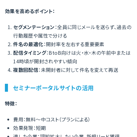
効果を高めるポイント：
セグメンテーション
：全員に同じメールを送らず、過去の
行動履歴や属性で分ける
件名の最適化
：開封率を左右する重要要素
配信タイミング
：BtoB向けは火・水・木の午前中または
14時頃が開封されやすい傾向
複数回配信
：未開封者に対して件名を変えて再送
セミナーポータルサイトの活用
特徴：
費用：無料〜中コスト（プランによる）
効果発現：短期
適した企業：認知拡大したい企業、新規リード獲得