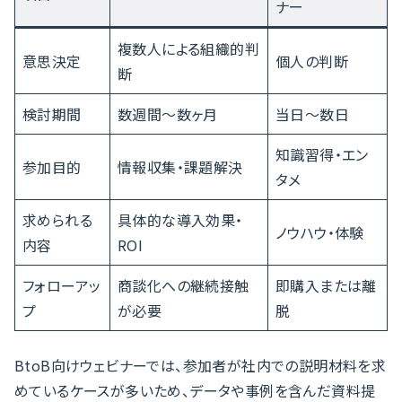
ナー
複数人による組織的判
意思決定
個人の判断
断
検討期間
数週間〜数ヶ月
当日〜数日
知識習得・エン
参加目的
情報収集・課題解決
タメ
求められる
具体的な導入効果・
ノウハウ・体験
内容
ROI
フォローアッ
商談化への継続接触
即購入または離
プ
が必要
脱
BtoB向けウェビナーでは、参加者が社内での説明材料を求
めているケースが多いため、データや事例を含んだ資料提